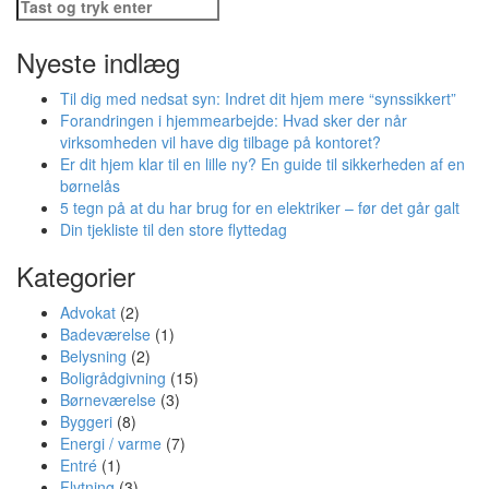
Søg
efter:
Nyeste indlæg
Til dig med nedsat syn: Indret dit hjem mere “synssikkert”
Forandringen i hjemmearbejde: Hvad sker der når
virksomheden vil have dig tilbage på kontoret?
Er dit hjem klar til en lille ny? En guide til sikkerheden af en
børnelås
5 tegn på at du har brug for en elektriker – før det går galt
Din tjekliste til den store flyttedag
Kategorier
Advokat
(2)
Badeværelse
(1)
Belysning
(2)
Boligrådgivning
(15)
Børneværelse
(3)
Byggeri
(8)
Energi / varme
(7)
Entré
(1)
Flytning
(3)