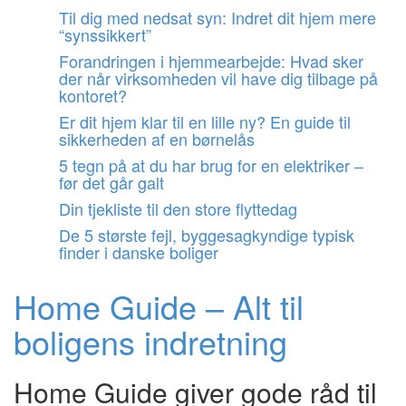
Videre
Til dig med nedsat syn: Indret dit hjem mere
til
“synssikkert”
indhold
Forandringen i hjemmearbejde: Hvad sker
der når virksomheden vil have dig tilbage på
kontoret?
Er dit hjem klar til en lille ny? En guide til
sikkerheden af en børnelås
5 tegn på at du har brug for en elektriker –
før det går galt
Din tjekliste til den store flyttedag
De 5 største fejl, byggesagkyndige typisk
finder i danske boliger
Home Guide – Alt til
boligens indretning
Home Guide giver gode råd til