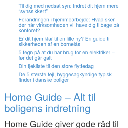
Videre
Til dig med nedsat syn: Indret dit hjem mere
til
“synssikkert”
indhold
Forandringen i hjemmearbejde: Hvad sker
der når virksomheden vil have dig tilbage på
kontoret?
Er dit hjem klar til en lille ny? En guide til
sikkerheden af en børnelås
5 tegn på at du har brug for en elektriker –
før det går galt
Din tjekliste til den store flyttedag
De 5 største fejl, byggesagkyndige typisk
finder i danske boliger
Home Guide – Alt til
boligens indretning
Home Guide giver gode råd til