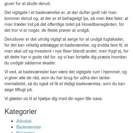
gruer for at skulle derud.
Det vigtigste i et badeværelse er, at der dufter godt når man
kommer derud og, at der er et behageligt lys, så man ikke føler, at
man træder ind på det offentlige toilet på Hovedbanegården, for
det tror vi er noget, de fleste prøver at undgå.
Derudover er det utrolig vigtigt at sørge for at undgå fugtskader,
for det kan virkelig ødelægge et badeværelse, og endda føre til, at
man skal ud og investere i nye fliser blandt andet, men frygt ej, for
alt dette har vi gode råd for, og vi kan fortælle dig præcis hvordan
du undgår sådanne skader.
Vi ved, at badeværesler kan være det vigtigste rum i hjemmet, og
vi giver alle de råd, som du har brug for udfra den tanke-
mentalietet, så du også vil få et dejligt badeværelse, som du kan
søge tilflugt på.
Vi glæder os til at hjælpe dig med din egen lille oase.
Kategorier
Advokat
Badeværelse
Belysning