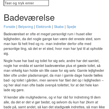
Søg
efter:
Badeværelse
Forside
|
Belysning
|
Elektronik
|
Skabe
|
Spejle
Badeværelset er ofte et meget personligt rum i huset eller
lejligheden, da det nogle gange kan være det eneste sted, som
man kan få helt fred og ro- man indretter derfor ofte med
personlige ting, så det er et sted, hvor man har lyst til at opholde
sig.
Nogle huse har bad og toilet for sig selv, andre har det samlet,
nogle har endda et samlet badeværelse plus et gæste toilet, så
man virkelig kan holde sin lille oase for sig selv. Gamle lejligheder
lider ofte under pladsmangel, da man i gamle dage havde fælles
bad- og toilet i gården, men senere har fået det op i lejligheden –
og her skal man ofte bade ovenpå toilettet, for at det hele kan
lade sig gøre.
Vi kender alle mulighederne, og vi har råd for indretning til dem
alle, da det er det vi gør bedst, og selvom du kun har 2kvm at
bade på, samt andet, så kan det stadigvæk indrettes, så man ikke