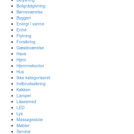
Boligrådgivning
Børneværelse
Byggeri
Energi / varme
Entré
Flytning
Forsikring
Gæsteværelse
Have
Hjem
Hjemmekontor
Hus
Ikke kategoriseret
Indbrudssikring
Køkken
Lamper
Låsesmed
LED
Lys
Massagestole
Møbler
Service