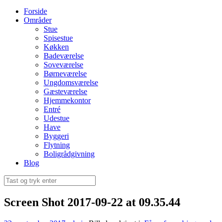
Forside
Områder
Stue
Spisestue
Køkken
Badeværelse
Soveværelse
Børneværelse
Ungdomsværelse
Gæsteværelse
Hjemmekontor
Entré
Udestue
Have
Byggeri
Flytning
Boligrådgivning
Blog
Søg
efter:
Screen Shot 2017-09-22 at 09.35.44