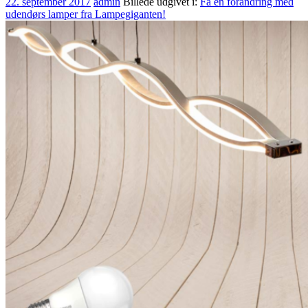
22. september 2017
admin
Billede udgivet i:
Få en forandring med
udendørs lamper fra Lampegiganten!