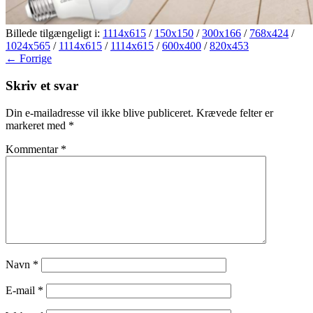
Billede tilgængeligt i:
1114x615
/
150x150
/
300x166
/
768x424
/
1024x565
/
1114x615
/
1114x615
/
600x400
/
820x453
← Forrige
Skriv et svar
Din e-mailadresse vil ikke blive publiceret.
Krævede felter er
markeret med
*
Kommentar
*
Navn
*
E-mail
*