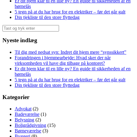
Er dit hjem klar til en lille ny? En guide til sikkerheden af en
børnelås
5 tegn på at du har brug for en elektriker – før det går galt
Din tjekliste til den store flyttedag
Søg
efter:
Nyeste indlæg
Til dig med nedsat syn: Indret dit hjem mere “synssikkert”
Forandringen i hjemmearbejde: Hvad sker der når
virksomheden vil have dig tilbage på kontoret?
Er dit hjem klar til en lille ny? En guide til sikkerheden af en
børnelås
5 tegn på at du har brug for en elektriker – før det går galt
Din tjekliste til den store flyttedag
Kategorier
Advokat
(2)
Badeværelse
(1)
Belysning
(2)
Boligrådgivning
(15)
Børneværelse
(3)
Byggeri
(8)