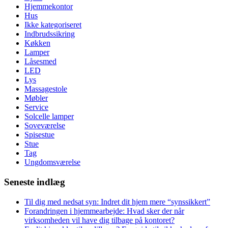
Hjemmekontor
Hus
Ikke kategoriseret
Indbrudssikring
Køkken
Lamper
Låsesmed
LED
Lys
Massagestole
Møbler
Service
Solcelle lamper
Soveværelse
Spisestue
Stue
Tag
Ungdomsværelse
Seneste indlæg
Til dig med nedsat syn: Indret dit hjem mere “synssikkert”
Forandringen i hjemmearbejde: Hvad sker der når
virksomheden vil have dig tilbage på kontoret?