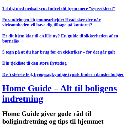
Videre
Til dig med nedsat syn: Indret dit hjem mere “synssikkert”
til
indhold
Forandringen i hjemmearbejde: Hvad sker der når
virksomheden vil have dig tilbage på kontoret?
Er dit hjem klar til en lille ny? En guide til sikkerheden af en
børnelås
5 tegn på at du har brug for en elektriker – før det går galt
Din tjekliste til den store flyttedag
De 5 største fejl, byggesagkyndige typisk finder i danske boliger
Home Guide – Alt til boligens
indretning
Home Guide giver gode råd til
boligindretning og tips til hjemmet