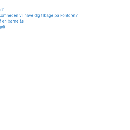
rt”
omheden vil have dig tilbage på kontoret?
af en børnelås
alt