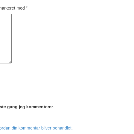
 markeret med
*
æste gang jeg kommenterer.
rdan din kommentar bliver behandlet
.