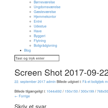
Børneværelse
Ungdomsværelse
Gæsteværelse
Hjemmekontor
Entré
Udestue
Have
Byggeri
Flytning
Boligrådgivning
Blog
Søg
efter:
Screen Shot 2017-09-22
22. september 2017
admin
Billede udgivet i:
Få et boligtjek 
Billede tilgængeligt i:
1044x692
/
150x150
/
300x199
/
768x5
← Forrige
Skriv et svar