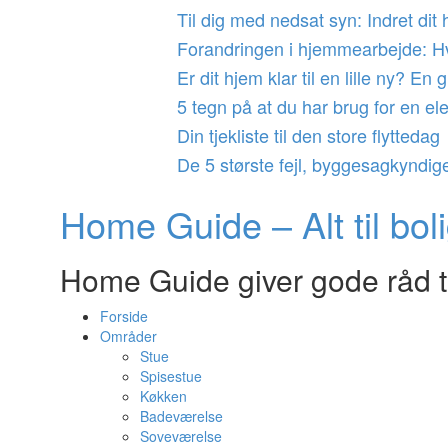
Videre
Til dig med nedsat syn: Indret dit
til
Forandringen i hjemmearbejde: Hva
indhold
Er dit hjem klar til en lille ny? En
5 tegn på at du har brug for en elek
Din tjekliste til den store flyttedag
De 5 største fejl, byggesagkyndige
Home Guide – Alt til bol
Home Guide giver gode råd til
Forside
Områder
Stue
Spisestue
Køkken
Badeværelse
Soveværelse