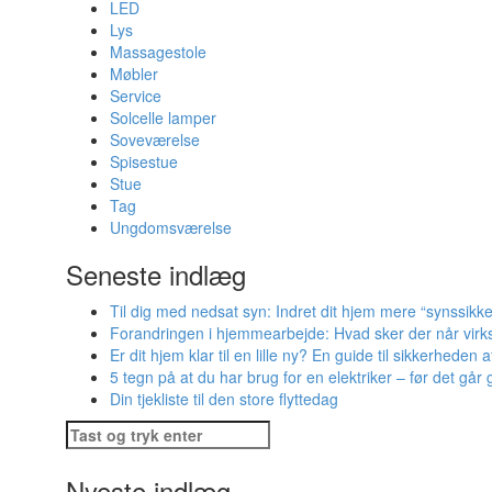
LED
Lys
Massagestole
Møbler
Service
Solcelle lamper
Soveværelse
Spisestue
Stue
Tag
Ungdomsværelse
Seneste indlæg
Til dig med nedsat syn: Indret dit hjem mere “synssikke
Forandringen i hjemmearbejde: Hvad sker der når virks
Er dit hjem klar til en lille ny? En guide til sikkerheden 
5 tegn på at du har brug for en elektriker – før det går g
Din tjekliste til den store flyttedag
Søg
efter:
Nyeste indlæg