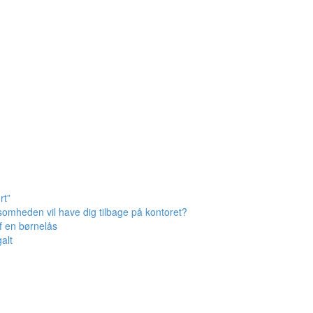
rt”
omheden vil have dig tilbage på kontoret?
af en børnelås
alt