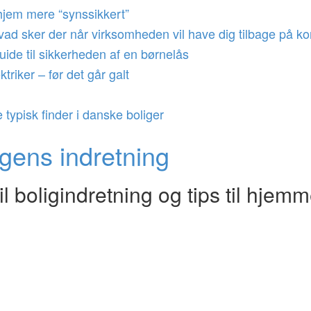
 hjem mere “synssikkert”
d sker der når virksomheden vil have dig tilbage på ko
 guide til sikkerheden af en børnelås
triker – før det går galt
 typisk finder i danske boliger
igens indretning
 boligindretning og tips til hjemm