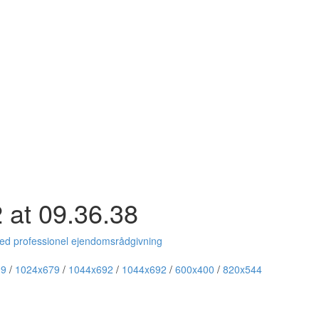
 at 09.36.38
med professionel ejendomsrådgivning
09
/
1024x679
/
1044x692
/
1044x692
/
600x400
/
820x544