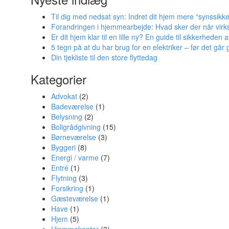
Til dig med nedsat syn: Indret dit hjem mere “synssikke
Forandringen i hjemmearbejde: Hvad sker der når virks
Er dit hjem klar til en lille ny? En guide til sikkerheden 
5 tegn på at du har brug for en elektriker – før det går g
Din tjekliste til den store flyttedag
Kategorier
Advokat
(2)
Badeværelse
(1)
Belysning
(2)
Boligrådgivning
(15)
Børneværelse
(3)
Byggeri
(8)
Energi / varme
(7)
Entré
(1)
Flytning
(3)
Forsikring
(1)
Gæsteværelse
(1)
Have
(1)
Hjem
(5)