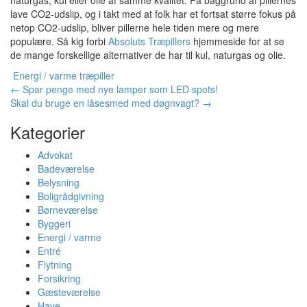
naturgas, kul eller olie af samme kvalitet. På baggrund af pillernes
lave CO2-udslip, og i takt med at folk har et fortsat større fokus på
netop CO2-udslip, bliver pillerne hele tiden mere og mere
populære. Så kig forbi
Absoluts Træpillers
hjemmeside for at se
de mange forskellige alternativer de har til kul, naturgas og olie.
Energi / varme
træpiller
Indlægsnavigation
←
Spar penge med nye lamper som LED spots!
Skal du bruge en låsesmed med døgnvagt?
→
Kategorier
Advokat
Badeværelse
Belysning
Boligrådgivning
Børneværelse
Byggeri
Energi / varme
Entré
Flytning
Forsikring
Gæsteværelse
Have