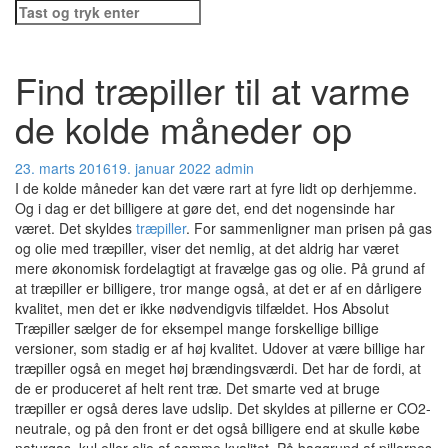
Søg
efter:
Find træpiller til at varme
de kolde måneder op
23. marts 2016
19. januar 2022
admin
I de kolde måneder kan det være rart at fyre lidt op derhjemme.
Og i dag er det billigere at gøre det, end det nogensinde har
været.
Det skyldes
træpiller
. For sammenligner man prisen på gas
og olie med træpiller, viser det nemlig, at det aldrig har været
mere økonomisk fordelagtigt at fravælge gas og olie. På grund af
at træpiller er billigere, tror mange også, at det er af en dårligere
kvalitet, men det er ikke nødvendigvis tilfældet. Hos Absolut
Træpiller sælger de for eksempel mange forskellige billige
versioner, som stadig er af høj kvalitet. Udover at være billige har
træpiller også en meget høj brændingsværdi. Det har de fordi, at
de er produceret af helt rent træ. Det smarte ved at bruge
træpiller er også deres lave udslip. Det skyldes at pillerne er CO2-
neutrale, og på den front er det også billigere end at skulle købe