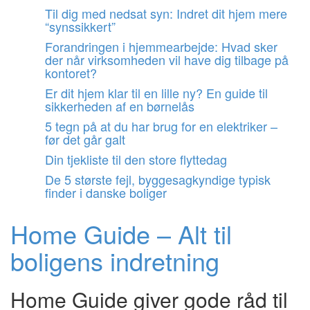
Videre
Til dig med nedsat syn: Indret dit hjem mere
til
“synssikkert”
indhold
Forandringen i hjemmearbejde: Hvad sker
der når virksomheden vil have dig tilbage på
kontoret?
Er dit hjem klar til en lille ny? En guide til
sikkerheden af en børnelås
5 tegn på at du har brug for en elektriker –
før det går galt
Din tjekliste til den store flyttedag
De 5 største fejl, byggesagkyndige typisk
finder i danske boliger
Home Guide – Alt til
boligens indretning
Home Guide giver gode råd til