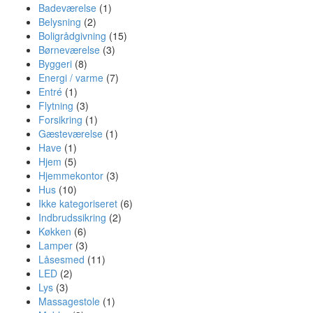
Badeværelse
(1)
Belysning
(2)
Boligrådgivning
(15)
Børneværelse
(3)
Byggeri
(8)
Energi / varme
(7)
Entré
(1)
Flytning
(3)
Forsikring
(1)
Gæsteværelse
(1)
Have
(1)
Hjem
(5)
Hjemmekontor
(3)
Hus
(10)
Ikke kategoriseret
(6)
Indbrudssikring
(2)
Køkken
(6)
Lamper
(3)
Låsesmed
(11)
LED
(2)
Lys
(3)
Massagestole
(1)