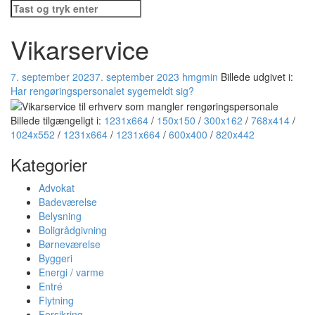
Søg
efter:
Vikarservice
7. september 2023
7. september 2023
hmgmin
Billede udgivet i:
Har rengøringspersonalet sygemeldt sig?
Billede tilgængeligt i:
1231x664
/
150x150
/
300x162
/
768x414
/
1024x552
/
1231x664
/
1231x664
/
600x400
/
820x442
Kategorier
Advokat
Badeværelse
Belysning
Boligrådgivning
Børneværelse
Byggeri
Energi / varme
Entré
Flytning
Forsikring