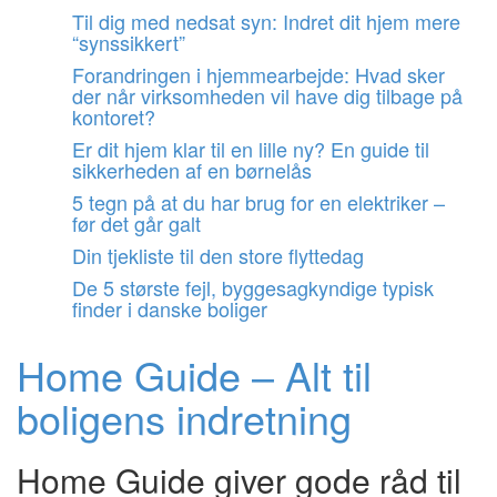
Videre
Til dig med nedsat syn: Indret dit hjem mere
til
“synssikkert”
indhold
Forandringen i hjemmearbejde: Hvad sker
der når virksomheden vil have dig tilbage på
kontoret?
Er dit hjem klar til en lille ny? En guide til
sikkerheden af en børnelås
5 tegn på at du har brug for en elektriker –
før det går galt
Din tjekliste til den store flyttedag
De 5 største fejl, byggesagkyndige typisk
finder i danske boliger
Home Guide – Alt til
boligens indretning
Home Guide giver gode råd til