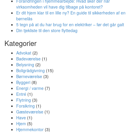
Forandringen i hjemmearbejde: Hvad sker der når
virksomheden vil have dig tilbage på kontoret?
Er dit hjem klar til en lille ny? En guide til sikkerheden af en
børnelås
5 tegn på at du har brug for en elektriker – før det går galt
Din tjekliste til den store flyttedag
Kategorier
Advokat
(2)
Badeværelse
(1)
Belysning
(2)
Boligrådgivning
(15)
Børneværelse
(3)
Byggeri
(8)
Energi / varme
(7)
Entré
(1)
Flytning
(3)
Forsikring
(1)
Gæsteværelse
(1)
Have
(1)
Hjem
(5)
Hjemmekontor
(3)