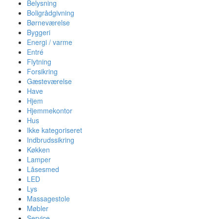
Belysning
Boligrådgivning
Børneværelse
Byggeri
Energi / varme
Entré
Flytning
Forsikring
Gæsteværelse
Have
Hjem
Hjemmekontor
Hus
Ikke kategoriseret
Indbrudssikring
Køkken
Lamper
Låsesmed
LED
Lys
Massagestole
Møbler
Service