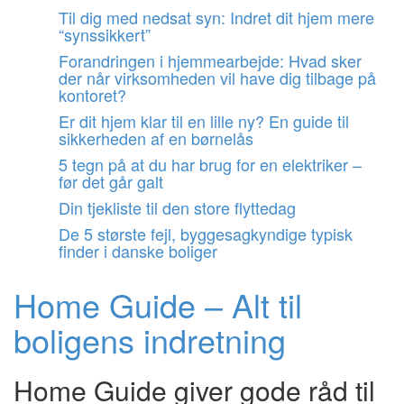
Videre
Til dig med nedsat syn: Indret dit hjem mere
til
“synssikkert”
indhold
Forandringen i hjemmearbejde: Hvad sker
der når virksomheden vil have dig tilbage på
kontoret?
Er dit hjem klar til en lille ny? En guide til
sikkerheden af en børnelås
5 tegn på at du har brug for en elektriker –
før det går galt
Din tjekliste til den store flyttedag
De 5 største fejl, byggesagkyndige typisk
finder i danske boliger
Home Guide – Alt til
boligens indretning
Home Guide giver gode råd til