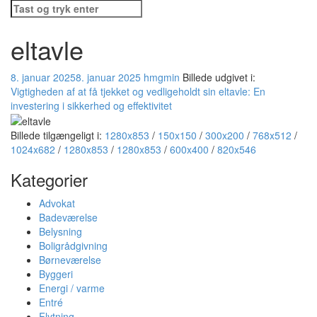
Søg
efter:
eltavle
8. januar 2025
8. januar 2025
hmgmin
Billede udgivet i:
Vigtigheden af at få tjekket og vedligeholdt sin eltavle: En
investering i sikkerhed og effektivitet
Billede tilgængeligt i:
1280x853
/
150x150
/
300x200
/
768x512
/
1024x682
/
1280x853
/
1280x853
/
600x400
/
820x546
Kategorier
Advokat
Badeværelse
Belysning
Boligrådgivning
Børneværelse
Byggeri
Energi / varme
Entré
Flytning