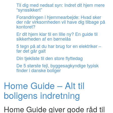
Videre
Til dig med nedsat syn: Indret dit hjem mere
til
“synssikkert”
indhold
Forandringen i hjemmearbejde: Hvad sker
der når virksomheden vil have dig tilbage på
kontoret?
Er dit hjem klar til en lille ny? En guide til
sikkerheden af en børnelås
5 tegn på at du har brug for en elektriker –
før det går galt
Din tjekliste til den store flyttedag
De 5 største fejl, byggesagkyndige typisk
finder i danske boliger
Home Guide – Alt til
boligens indretning
Home Guide giver gode råd til