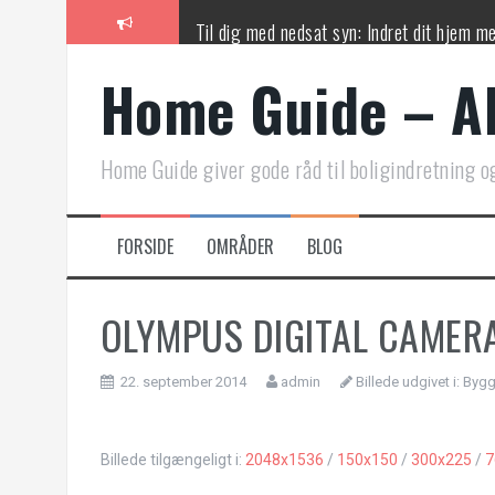
Videre
Til dig med nedsat syn: Indret dit hjem m
til
indhold
Home Guide – Alt
Forandringen i hjemmearbejde: Hvad sker 
Er dit hjem klar til en lille ny? En guide t
Home Guide giver gode råd til boligindretning og
5 tegn på at du har brug for en elektriker
FORSIDE
OMRÅDER
BLOG
Din tjekliste til den store flyttedag
De 5 største fejl, byggesagkyndige typisk
OLYMPUS DIGITAL CAMER
22. september 2014
admin
Billede udgivet i:
Bygge
Billede tilgængeligt i:
2048x1536
/
150x150
/
300x225
/
7