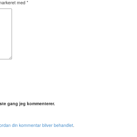
 markeret med
*
æste gang jeg kommenterer.
rdan din kommentar bliver behandlet
.