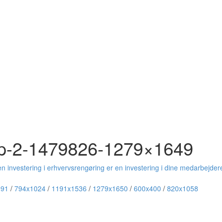
mop-2-1479826-1279×1649
en investering i erhvervsrengøring er en investering i dine medarbejder
991
/
794x1024
/
1191x1536
/
1279x1650
/
600x400
/
820x1058