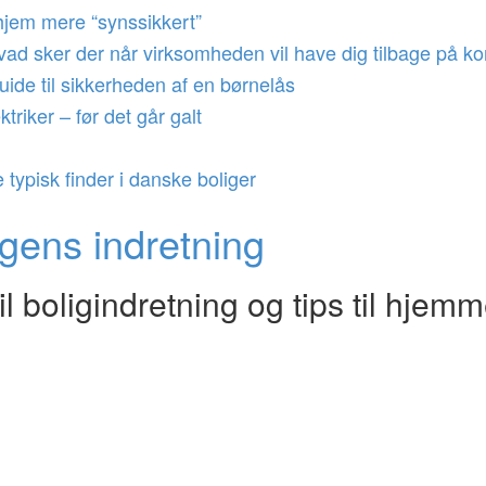
 hjem mere “synssikkert”
d sker der når virksomheden vil have dig tilbage på ko
 guide til sikkerheden af en børnelås
triker – før det går galt
 typisk finder i danske boliger
igens indretning
 boligindretning og tips til hjemm