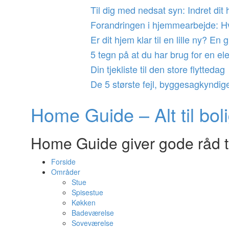
Videre
Til dig med nedsat syn: Indret dit
til
Forandringen i hjemmearbejde: Hva
indhold
Er dit hjem klar til en lille ny? En
5 tegn på at du har brug for en elek
Din tjekliste til den store flyttedag
De 5 største fejl, byggesagkyndige
Home Guide – Alt til bol
Home Guide giver gode råd til
Forside
Områder
Stue
Spisestue
Køkken
Badeværelse
Soveværelse