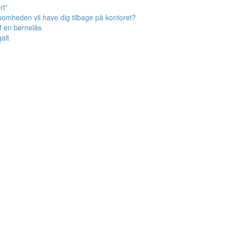
rt”
omheden vil have dig tilbage på kontoret?
af en børnelås
alt