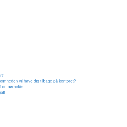
rt”
omheden vil have dig tilbage på kontoret?
af en børnelås
alt