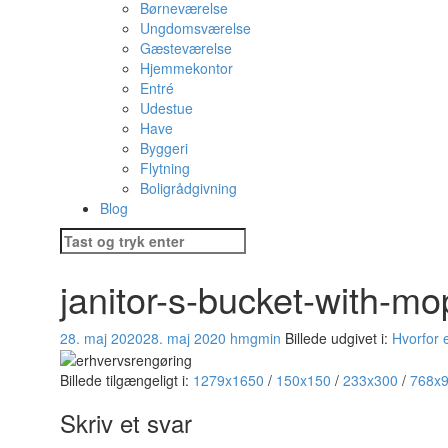
Børneværelse
Ungdomsværelse
Gæsteværelse
Hjemmekontor
Entré
Udestue
Have
Byggeri
Flytning
Boligrådgivning
Blog
Søg
efter:
janitor-s-bucket-with-
28. maj 2020
28. maj 2020
hmgmin
Billede udgivet i:
Hvorfor 
Billede tilgængeligt i:
1279x1650
/
150x150
/
233x300
/
768x
Skriv et svar