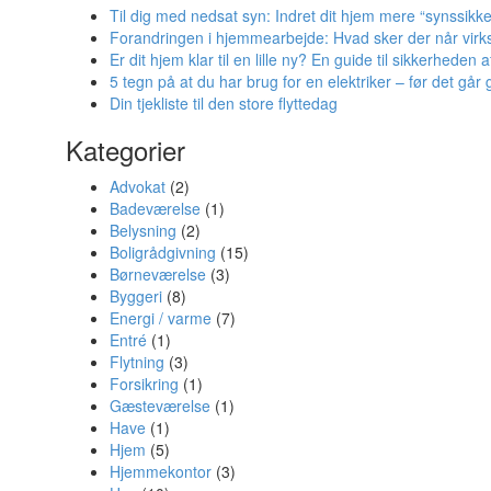
Til dig med nedsat syn: Indret dit hjem mere “synssikke
Forandringen i hjemmearbejde: Hvad sker der når virks
Er dit hjem klar til en lille ny? En guide til sikkerheden 
5 tegn på at du har brug for en elektriker – før det går g
Din tjekliste til den store flyttedag
Kategorier
Advokat
(2)
Badeværelse
(1)
Belysning
(2)
Boligrådgivning
(15)
Børneværelse
(3)
Byggeri
(8)
Energi / varme
(7)
Entré
(1)
Flytning
(3)
Forsikring
(1)
Gæsteværelse
(1)
Have
(1)
Hjem
(5)
Hjemmekontor
(3)