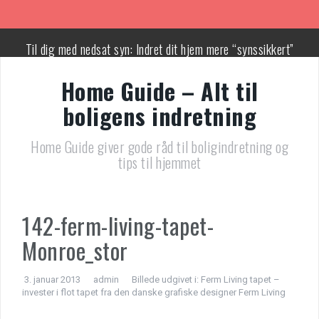
Videre
til
indhold
Til dig med nedsat syn: Indret dit hjem mere “synssikkert”
Home Guide – Alt til
Forandringen i hjemmearbejde: Hvad sker der når virksomheden
vil have dig tilbage på kontoret?
boligens indretning
Er dit hjem klar til en lille ny? En guide til sikkerheden af en
Home Guide giver gode råd til boligindretning og
børnelås
tips til hjemmet
5 tegn på at du har brug for en elektriker – før det går galt
Din tjekliste til den store flyttedag
142-ferm-living-tapet-
Monroe_stor
De 5 største fejl, byggesagkyndige typisk finder i danske
boliger
3. januar 2013
admin
Billede udgivet i:
Ferm Living tapet –
invester i flot tapet fra den danske grafiske designer Ferm Living