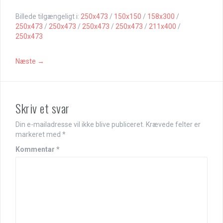
Billede tilgængeligt i:
250x473
/
150x150
/
158x300
/
250x473
/
250x473
/
250x473
/
250x473
/
211x400
/
250x473
Næste →
Skriv et svar
Din e-mailadresse vil ikke blive publiceret.
Krævede felter er
markeret med
*
Kommentar
*