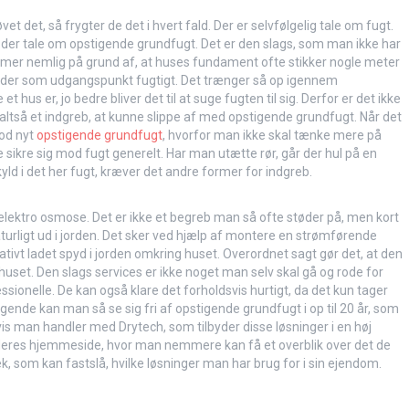
et det, så frygter de det i hvert fald. Der er selvfølgelig tale om fugt.
er der tale om opstigende grundfugt. Det er den slags, som man ikke har
mer nemlig på grund af, at huses fundament ofte stikker nogle meter
r der som udgangspunkt fugtigt. Det trænger så op igennem
hus er, jo bedre bliver det til at suge fugten til sig. Derfor er det ikke
altså et indgreb, at kunne slippe af med opstigende grundfugt. Når det
mod nyt
opstigende grundfugt
, hvorfor man ikke skal tænke mere på
sikre sig mod fugt generelt. Har man utætte rør, går der hul på en
yld i det her fugt, kræver det andre former for indgreb.
lektro osmose. Det er ikke et begreb man så ofte støder på, men kort
urligt ud i jorden. Det sker ved hjælp af montere en strømførende
ativt ladet spyd i jorden omkring huset. Overordnet sagt gør det, at den
huset. Den slags services er ikke noget man selv skal gå og rode for
ionelle. De kan også klare det forholdsvis hurtigt, da det kun tager
ende kan man så se sig fri af opstigende grundfugt i op til 20 år, som
 hvis man handler med Drytech, som tilbyder disse løsninger i en høj
deres hjemmeside, hvor man nemmere kan få et overblik over det de
k, som kan fastslå, hvilke løsninger man har brug for i sin ejendom.