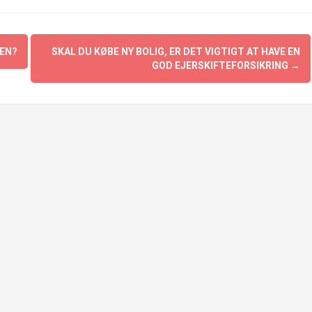
EN?
SKAL DU KØBE NY BOLIG, ER DET VIGTIGT AT HAVE EN
GOD EJERSKIFTEFORSIKRING
→