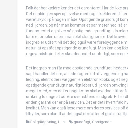
Folk der har kældre kender det garanteret. Har de ikke prøv
Det er aldrig en sjov oplevelse med fugt i kælderen. Tit 
været skyld i på nogen måde. Opstigende grundfugt kom
ned i jorden, og når man kommer et par meter ned, så e
fundamentet og bliver så opstigende grundfugt. Jo ældre et 
bare et problem, som man blot skal ignorere.
Det kræver 
indgreb er udført, vil det dog også være forebyggende 
naturligt opstået opstigende grundfugt. Man kan dog ikke 
regnvandsbrønd eller sker der andet unaturligt, som er sk
Det indgreb man får mod opstigende grundfugt, hedder e
sagt handler det om, at lede fugten ud af væggene og nat
ledning, elektroder i væggen, en elektronikboks og et neg
opstigende grundfugt naturligt løber ud i jorden omkring 
meget med, men det er noget man skal overlade til profess
omkring to dage at udføre ovenstående indgreb. Efterfølg
er den garanti der er på servicen. Det er det i hvert fald
kvalitet. Man kan også læse mere om deres services på 
tilbyder, som blandt andet også omfatter et gratis fugttje
Boligrådgivning
,
Hus
grundfugt
,
Opstigende